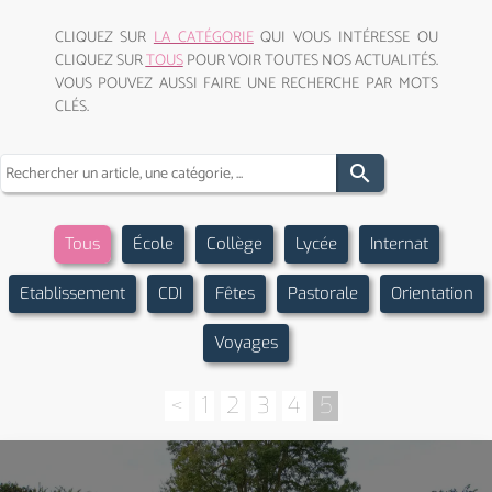
CLIQUEZ SUR
LA CATÉGORIE
QUI VOUS INTÉRESSE OU
CLIQUEZ SUR
TOUS
POUR VOIR TOUTES NOS ACTUALITÉS.
VOUS POUVEZ AUSSI FAIRE UNE RECHERCHE PAR MOTS
CLÉS.
search
Tous
École
Collège
Lycée
Internat
Etablissement
CDI
Fêtes
Pastorale
Orientation
Voyages
<
1
2
3
4
5