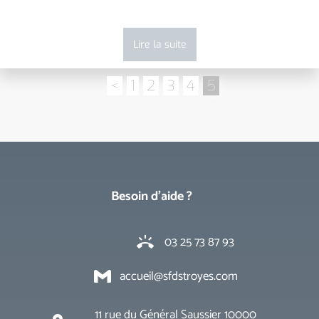
Lire la suite
<
1
2
3
4
5
Besoin d'aide ?
03 25 73 87 93
ring_volume
accueil@sfdstroyes.com
11 rue du Général Saussier 10000