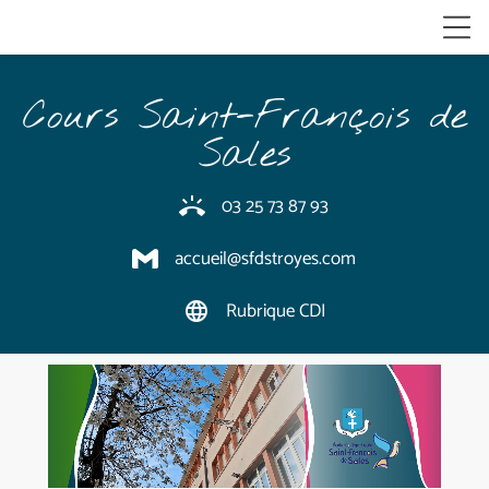
Cours Saint-François de
Sales
03 25 73 87 93
ring_volume
accueil@sfdstroyes.com
Rubrique CDI
language