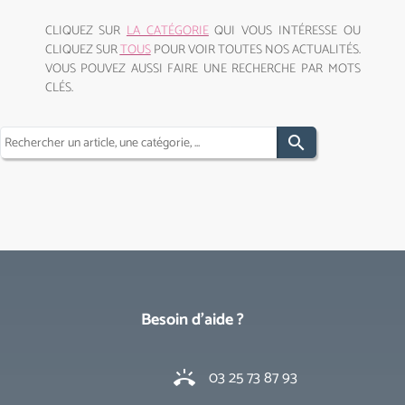
CLIQUEZ SUR
LA CATÉGORIE
QUI VOUS INTÉRESSE OU
CLIQUEZ SUR
TOUS
POUR VOIR TOUTES NOS ACTUALITÉS.
VOUS POUVEZ AUSSI FAIRE UNE RECHERCHE PAR MOTS
CLÉS.
search
Besoin d'aide ?
03 25 73 87 93
ring_volume