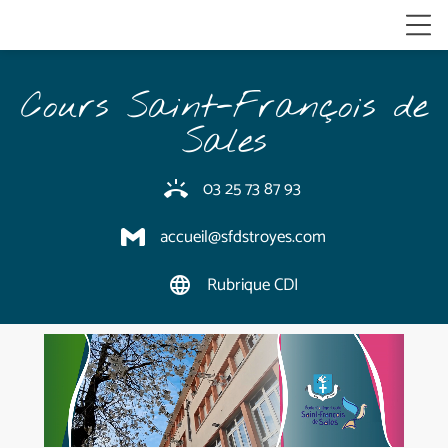
Cours Saint-François de
Sales
03 25 73 87 93
ring_volume
accueil@sfdstroyes.com
Rubrique CDI
language