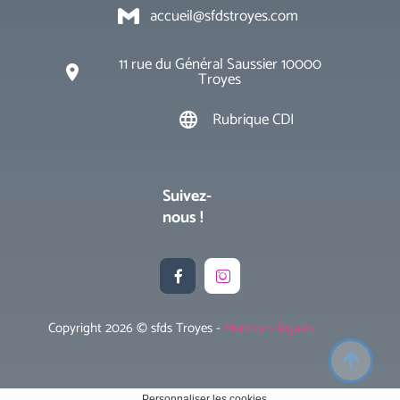
accueil@sfdstroyes.com
11 rue du Général Saussier 10000
place
Troyes
Rubrique CDI
language
Suivez-
nous !


Copyright 2026 © sfds Troyes -
Mentions légales
Personnaliser les cookies