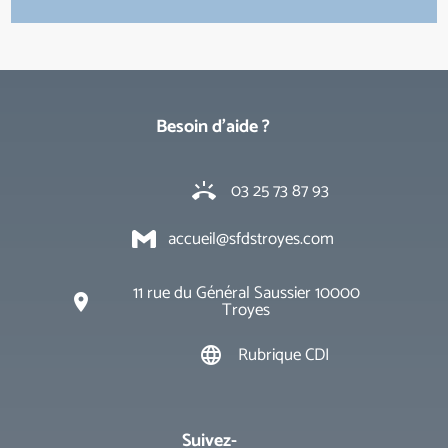
Besoin d'aide ?
03 25 73 87 93
ring_volume
accueil@sfdstroyes.com
11 rue du Général Saussier 10000
place
Troyes
Rubrique CDI
language
Suivez-