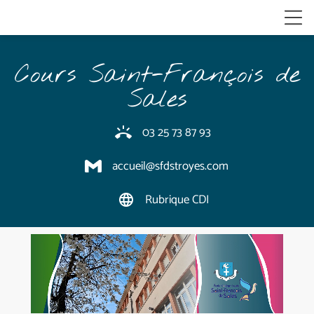
Cours Saint-François de
Sales
03 25 73 87 93
ring_volume
accueil@sfdstroyes.com
Rubrique CDI
language