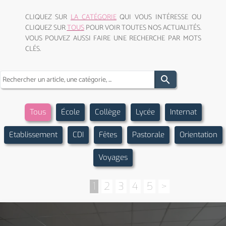
CLIQUEZ SUR
LA CATÉGORIE
QUI VOUS INTÉRESSE OU
CLIQUEZ SUR
TOUS
POUR VOIR TOUTES NOS ACTUALITÉS.
VOUS POUVEZ AUSSI FAIRE UNE RECHERCHE PAR MOTS
CLÉS.
search
Tous
École
Collège
Lycée
Internat
Etablissement
CDI
Fêtes
Pastorale
Orientation
Voyages
1
2
3
4
5
>