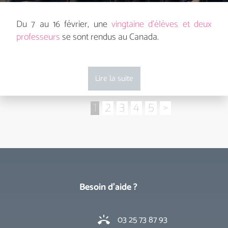
Du 7 au 16 février, une
vingtaine d’élèves et deux
professeurs
se sont rendus au Canada.
Lire la suite
1
2
3
4
5
>
Besoin d'aide ?
03 25 73 87 93
ring_volume