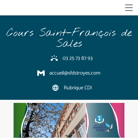
Cours Saint-François de
Sales
03 25 73 87 93
ring_volume
accueil@sfdstroyes.com
Rubrique CDI
language