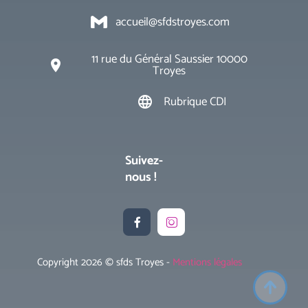
accueil@sfdstroyes.com
11 rue du Général Saussier 10000
place
Troyes
Rubrique CDI
language
Suivez-
nous !


Copyright 2026 © sfds Troyes -
Mentions légales