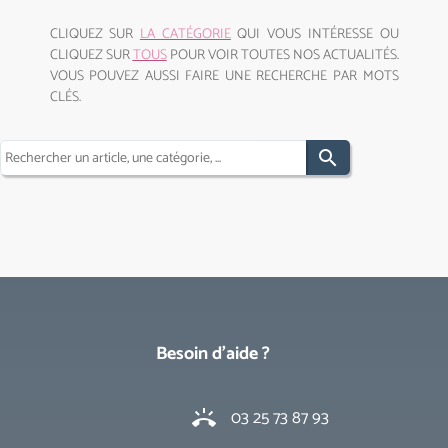
CLIQUEZ SUR
LA CATÉGORIE
QUI VOUS INTÉRESSE OU
CLIQUEZ SUR
TOUS
POUR VOIR TOUTES NOS ACTUALITÉS.
VOUS POUVEZ AUSSI FAIRE UNE RECHERCHE PAR MOTS
CLÉS.
search
Besoin d'aide ?
03 25 73 87 93
ring_volume