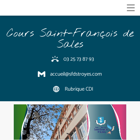
Cours Saint-François de
Sales
03 25 73 87 93
ring_volume
accueil@sfdstroyes.com
Rubrique CDI
language