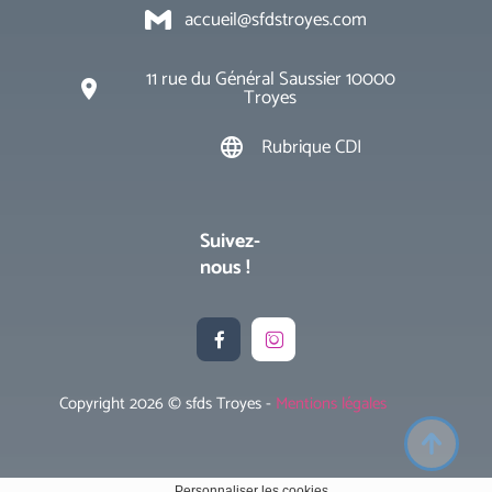
accueil@sfdstroyes.com
11 rue du Général Saussier 10000
place
Troyes
Rubrique CDI
language
Suivez-
nous !


Copyright 2026 © sfds Troyes -
Mentions légales
Personnaliser les cookies