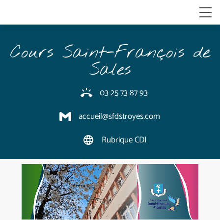
Cours Saint-François de
Sales
03 25 73 87 93
ring_volume
accueil@sfdstroyes.com
Rubrique CDI
language