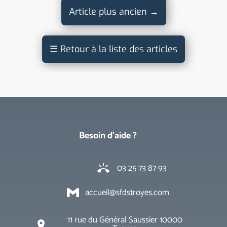
Article plus ancien
→
☰
Retour à la liste des articles
Besoin d'aide ?
03 25 73 87 93
ring_volume
accueil@sfdstroyes.com
11 rue du Général Saussier 10000
place