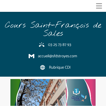
Cours Saint-François de
Sales
03 25 73 87 93
ring_volume
accueil@sfdstroyes.com
Rubrique CDI
language