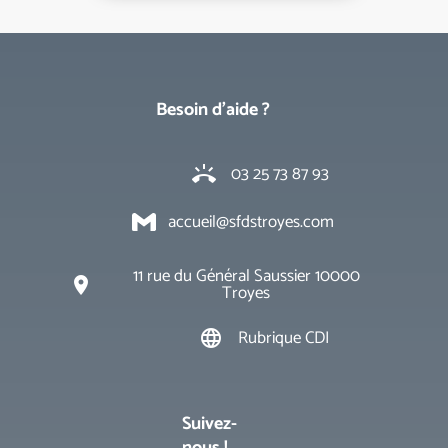
Besoin d'aide ?
03 25 73 87 93
ring_volume
accueil@sfdstroyes.com
11 rue du Général Saussier 10000
place
Troyes
Rubrique CDI
language
Suivez-